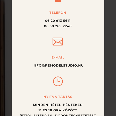
TELEFON
06 20 913 5611
06 30 269 2248

E-MAIL
INFO@REMODELSTUDIO.HU
}
NYITVA TARTÁS
MINDEN HÉTEN PÉNTEKEN
11 ÉS 18 ÓRA KÖZÖTT
(ETTŐL ELTÉRŐEN IDŐPONTEGYEZTETÉST