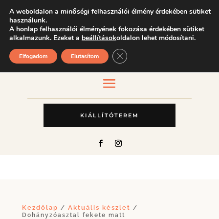
A weboldalon a minőségi felhasználói élmény érdekében sütiket
használunk.
A honlap felhasználói élményének fokozása érdekében sütiket
alkalmazunk. Ezeket a
beállítások
oldalon lehet módosítani.
Close GDPR Cookie Banner
Elfogadom
Elutasítom
KIÁLLÍTÓTEREM
Kezdőlap
Aktuális készlet
/
/
Dohányzóasztal fekete matt