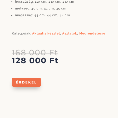
hosszúság: 110 cm, 130 cm, 130 cm
mélység: 40 cm, 41 cm, 35 cm
magasság: 44 cm, 44 cm, 44 cm
Kategóriák:
Aktuális készlet
,
Asztalok
,
Megrendelésre
Original
168 000
Ft
price
Current
128 000
Ft
was:
price
168
is:
000 Ft.
128
ÉRDEKEL
000 Ft.