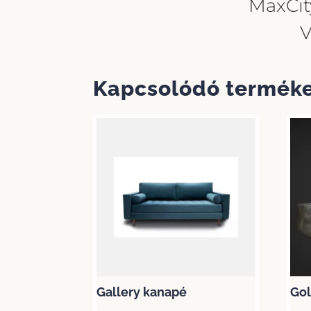
MaxCit
V
Kapcsolódó termék
Gallery kanapé
Gol