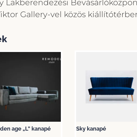
y Lakberendezési Bevásárlóközpon
iktor Gallery-vel közös kiállítótérbe
ek
den age „L” kanapé
Sky kanapé