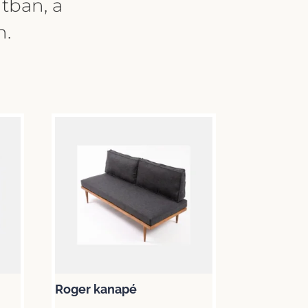
tban, a
n.
Roger kanapé