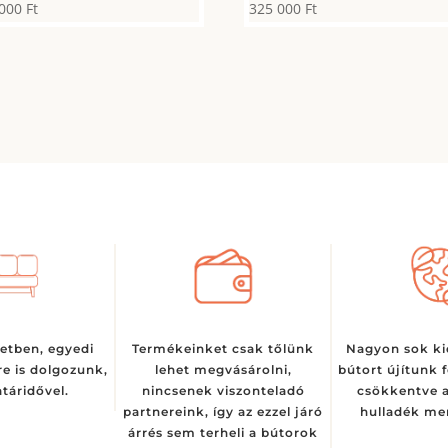
 000
Ft
325 000
Ft
etben, egyedi
Termékeinket csak tőlünk
Nagyon sok kido
e is dolgozunk,
lehet megvásárolni,
bútort újítunk 
táridővel.
nincsenek viszonteladó
csökkentve a
partnereink, így az ezzel járó
hulladék men
árrés sem terheli a bútorok