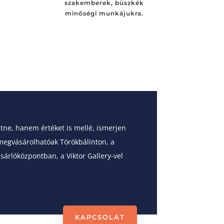
szakemberek, büszkék
minőségi munkájukra.
ne, hanem értéket is mellé, ismerjen
egvásárolhatóak Törökbálinton, a
árlóközpontban, a Viktor Gallery-vel
KAPCSOLAT