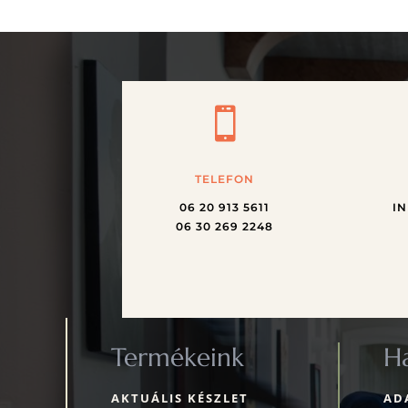

TELEFON
06 20 913 5611
I
06 30 269 2248
Termékeink
Ha
AKTUÁLIS KÉSZLET
AD