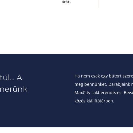
árát.
túl… A
Ha nem csak egy bútort szeret
meg bennünket. Darabjaink m
merünk
MaxCity Lakberendezési Bevás
közös kiállítótérben.