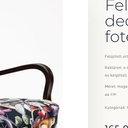
Fel
de
fot
Felújított ar
Raktáron: 0 
és kárpittal)
Méret: maga
44 cm
Kategóriák: