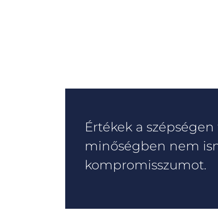
Értékek a szépségen 
minőségben nem is
kompromisszumot.