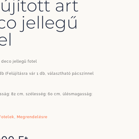
újított art
co jellegű
el
t deco jellegű fotel
db (Felújításra vár 1 db, választható pácszínnel
sság: 82 cm, szélesség: 60 cm, ülésmagasság:
Fotelek
,
Megrendelésre