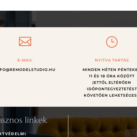

}
E-MAIL
NYITVA TARTÁS
NFO@REMODELSTUDIO.HU
MINDEN HÉTEN PÉNTEK
11 ÉS 18 ÓRA KÖZÖTT
(ETTŐL ELTÉRŐEN
IDŐPONTEGYEZTETÉST
KÖVETŐEN LEHETSÉGES
sznos linkek
ATVÉDELMI