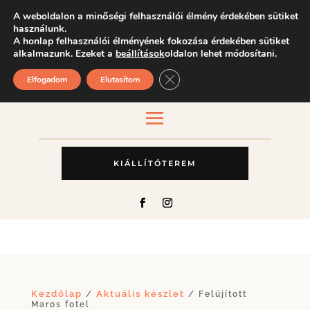
A weboldalon a minőségi felhasználói élmény érdekében sütiket
használunk.
A honlap felhasználói élményének fokozása érdekében sütiket
alkalmazunk. Ezeket a
beállítások
oldalon lehet módosítani.
Close GDPR Cookie Banner
Elfogadom
Elutasítom
KIÁLLÍTÓTEREM
Kezdőlap
Aktuális készlet
/
/ Felújított
Maros fotel