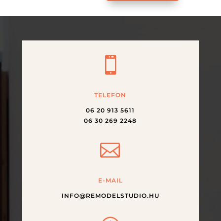

TELEFON
06 20 913 5611
06 30 269 2248

E-MAIL
INFO@REMODELSTUDIO.HU