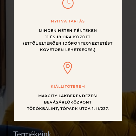
}
NYITVA TARTÁS
MINDEN HÉTEN PÉNTEKEN
11 ÉS 18 ÓRA KÖZÖTT
(ETTŐL ELTÉRŐEN IDŐPONTEGYEZTETÉST
KÖVETŐEN LEHETSÉGES.)

KIÁLLÍTÓTEREM
MAXCITY LAKBERENDEZÉSI
BEVÁSÁRLÓKÖZPONT
TÖRÖKBÁLINT, TÓPARK UTCA 1. II/227.
Termékeink